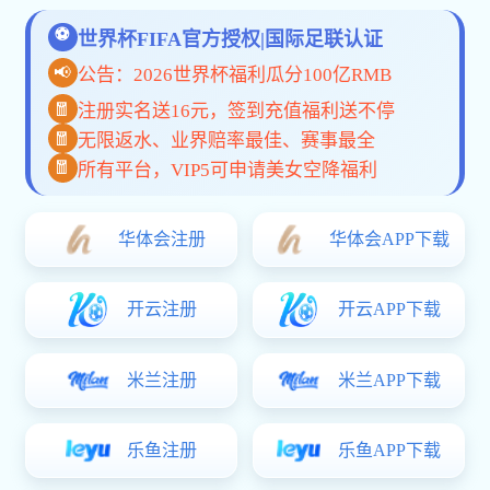
首页
/
体育热讯
/ 正文