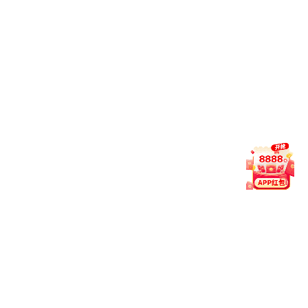
心理素质和应变能力。有些客场虽然看似简单，却因
为敌队拼搏精神旺盛而造成意外结果。所以，在接下
来的比赛中，不可掉以轻心，也不能低估任何一个对
手。
此外，由于伤病等原因，有可能导致部分核心球员缺
阵，这无疑会影响到球队整体实力。因此合理调配阵
容与轮换，将成为决定成功与否的重要因素之一。
4、夺冠之路面临挑战
尽管当前的数据表明阿森纳夺冠概率较高，但这条道
路并非坦途。他们需要克服的不仅仅是来自其他球队
的压力，还有自我心理上的挑战。在漫长而艰难的赛
季尾声阶段，把握住机会比以往任何时候都显得更加
重要。