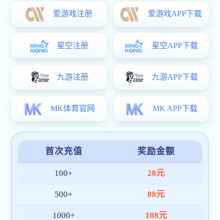
2026-06-26 13:16
22 次阅读
英超争冠进入最后冲刺阿森纳夺冠概率高
达865
在2023赛季的英超联赛中，阿森纳凭借出色的表现进
入了最后的冲刺阶段，夺冠概率高达86.5%。本文将
从四个方面详细分析这一情况。首先，我们将探讨阿
森纳本赛季的整体表现，包括球队战术和关键球员的
发挥；其次，分析竞争对手的状态及影响；第三部分
将讨论阿森纳接下来的赛程安排及其重要性；最后，
我们将展望未来可能出现的变化以及阿森纳夺冠之路