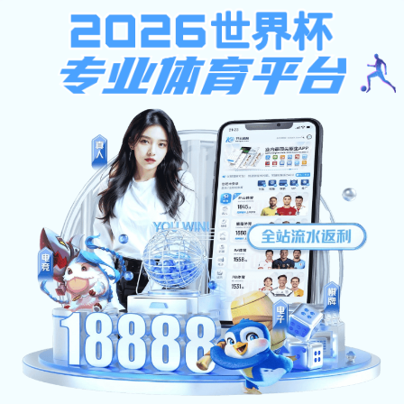
立即注册
乐投网页版
官网 · 权威
体育数据平台
乐投网页版 OFFICIAL WEBSITE
自2022年创立以来，
乐投网页版
致力于为用户提供包
括NBA、英超、欧洲杯、LPL在内的热门赛事直播与数
据服务，广受用户信赖。
立即下载乐投网页版APP