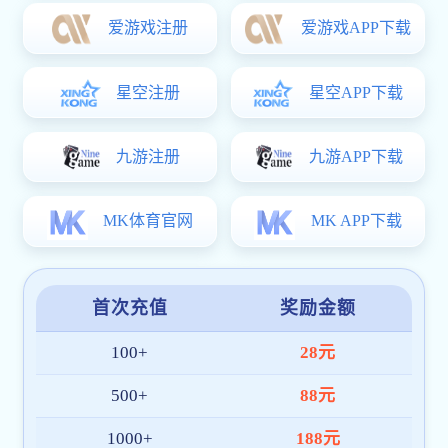
2026-06-29 03:23
20 次阅读
菅原由势谈世界杯征程：适应环境顺利立
志夺冠的坚定信念与努力奋斗
在全球瞩目的世界杯舞台上，菅原由势作为日本足球
的代表，展现了他卓越的才华和坚定的信念。在这篇
文章中，我们将深入探讨菅原由势在世界杯征程中的
成长与奋斗历程，从适应新环境、迎接挑战、确立目
标以及努力拼搏四个方面进行详细阐述。通过他的故
事，我们不仅能够看到一位年轻运动员如何在高压环
境中迅速成长，还能感受到他为实现夺冠梦想而付出