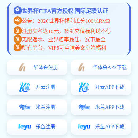
首页
/
体育热讯
/ 正文