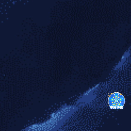
不可或缺的一员。在多个重要赛事中，他凭
这不仅提升了他的个人形象，也吸引了更多
姆联中场传球成功率最高的球员之一。他精
他参与进攻时多次助攻队友打入关键进球，
身而出，以其卓越表现带动全队士气。他不
果的重要因素。因此，他在西汉姆联的发展
有着较高要求。当前球队在这一位置上的人