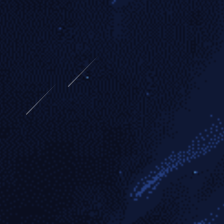
阿森纳关注西汉姆中场马特
乌斯其出色表现吸引引援团