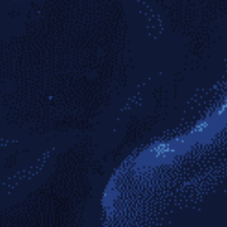
员配置亟待调整，以应对日益激烈的竞争环境。
马特乌斯恰好符合他们心目中的理想类型。
随着赛季深入，目前阿森纳面临着伤病和阵容深
场核心位置常常需要承担更大的责任，而现有阵
考虑更新换代。因此，引入具有年轻活力且具备
此时，如果能够签下像马特乌斯这样具备潜力并
强球队整体竞争力。同时，通过提升替补席深度
不佳所带来的风险，从而确保整个赛季保持良好
4、潜在影响与前景展望
若最终成行，马特乌斯加盟阿森纳必将成为媒体
新的变化。他具备速度与灵活性，可以融入到阿
整体攻击效率。此外，他与其他攻击型球员之间