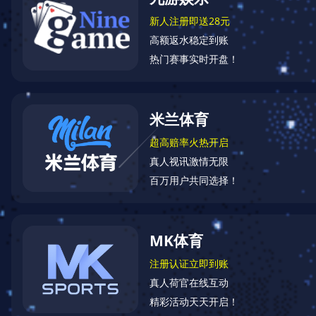
立即下载乐投网页版APP
首页
/
体育热讯
/ 正文