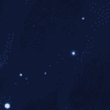
2、西汉姆联中的重要角色
自加盟西汉姆联以来，马特乌斯逐渐成长为球队
借稳定而高效的发挥帮助球队取得了显著成绩。
俱乐部对他的关注。
在本赛季，多项数据统计显示，马特乌斯是西汉
准的长短传配合使得球队攻势更加流畅。此外，
这也进一步证明了他在进攻端的重要性。
值得一提的是，在面对强敌时，马特乌斯总能挺
仅是一名优秀的球员，更是一个能够影响比赛结
也为其未来转会奠定了良好的基础。
3、阿森纳中场需求分析
作为英超传统豪门，阿森纳一直以来对中场球员