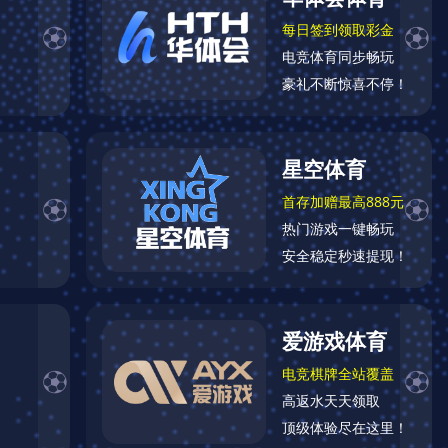
2026-07-05 15:02
27 次阅读
球员马特乌斯的消息展开讨论。近期，马特
的注意，为球队未来的引援计划增添了新的
是马特乌斯的个人能力与技术特点，其次分
当前的中场需求和转会策略，最后展望若马