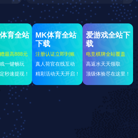
度，我们将全面了解这一转会传闻背后的深
平。他拥有出色的控球能力和传球视野，能
能力使得他在比赛中能够成为球队进攻组织
在对抗中的表现十分突出。他不仅能够有效
的防守支持。这种攻防兼备的特点，使得他
的比赛意识和领导能力。他在场上总能激励
都让他的身价不断攀升。在这样的背景下，