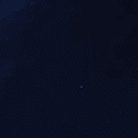
因此，无论最终交易结果如何，此次转会传闻都
之间复杂交错的人事关系。而对于广大球迷来说
如何改变历史书写。通过这种方式，会让未来充