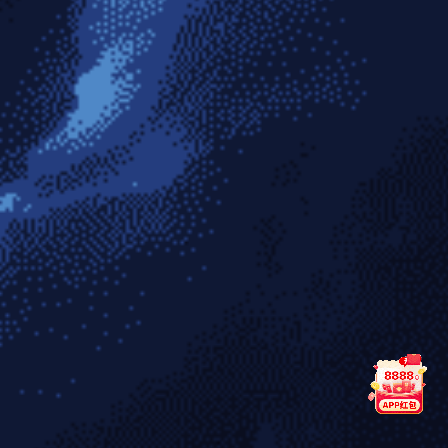
因此，引援团队开始积极寻找合适人选，而
度不足的问题。尤其是在重要比赛期间，中
容中的一些老将状态下滑，让教练组不得不
实力的新鲜血液显得尤为迫切。
且已经证明自己实力的年轻中场，将大大增
，可以降低主力球员因伤病或疲劳导致表现
状态。
焦点，同时也意味着球队战术体系可能迎来
尔特塔所倡导的快速反击战术当中，并提升
形成默契合作，将进一步丰富球队战术选