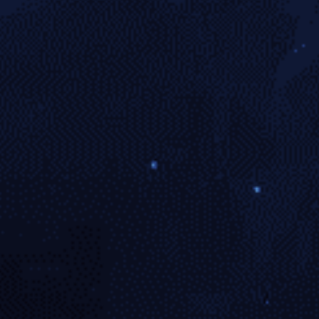
上一篇：
米兰高层确认恩昆库仍在未来计划…
热门推荐