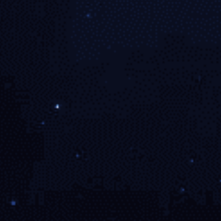
下一个MVP候选人揭晓爱
西部决赛激
德华兹被T
否逆袭强
2026-07-27
2026-07-07
推荐网站