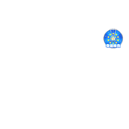
一交流，让每个成员都能感受到自己的重要性。他了
解每位球员在场上的角色和定位，并在此基础上进行
合理分工，使得整个团队运转更加高效。
同时，他也非常关注年轻球员的发展，通过适当安排
上场时间和训练内容，让他们得到锻炼和成长。这样
的管理方式，不仅提升了老将们的状态，也为未来输
送了一批潜力无限的新星，为球队长远发展打下坚实
基础。
3、临场调整技巧
第三，临场调整技巧是评价一名教练水平的重要标准
之一，而这一点上斯普利特同样表现不俗。在比赛过
程中，他能够迅速判断场上形势，根据实时状况做出
相应调整。例如，当发现对方核心球员状态火热时，