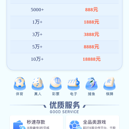
及与球员之间的沟通协调。这些方面不仅展示了斯普
利特作为一名优秀教练所需具备的素质，也反映出他
在困难时刻带领球队走向胜利的重要性。
1、战术灵活性
首先，斯普利特展现出的战术灵活性是他成功的重要
因素之一。在接手球队后，他迅速评估了当前阵容的
特点，并根据实际情况调整了战术体系。这种灵活性
使得球队能够更好地发挥每位球员的优势，从而提升
整体竞争力。
例如，在面对强敌时，斯普利特会根据不同对手采取
不同策略，有时强调防守，有时则注重进攻节奏。他
善于利用数据分析和比赛录像来制定针对性的战术计
划，这使得球队在关键时刻能够作出快速有效的反