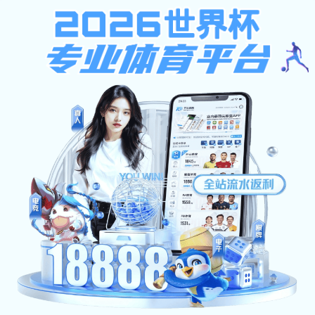
立即注册
乐投网页版
官网 · 权威
体育数据平台
乐投网页版 OFFICIAL WEBSITE
自2022年创立以来，
乐投网页版
致力于为用户提供包
括NBA、英超、欧洲杯、LPL在内的热门赛事直播与数
据服务，广受用户信赖。
立即下载乐投网页版APP