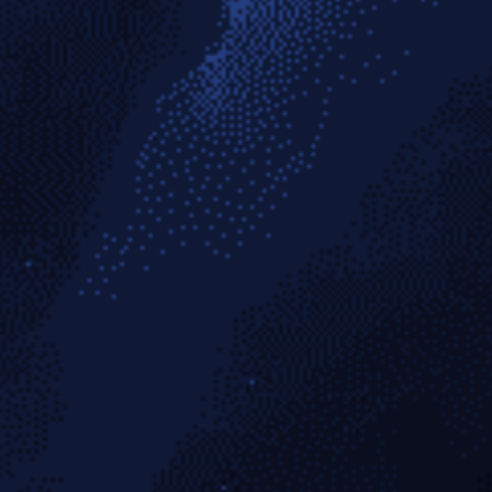
最后，我们不得不提的是沃西赞文班所具备的全
是一名可靠传球者以及坚韧不拔防守者。在比赛
能够做出正确决策，无论是在组织进攻还是防守
同时，在助攻方面，沃西赞文班也显示出了非凡
帮助队友轻松得分。这种团队意识以及分享球权
斗效率。同时也让其他队员感受到被重视，从而
最后，在防守端，他同样不会懈怠。凭借着良好
遏制住对方核心球员的发展，同时积极协助其他
强调全方位发展的今天，沃西赞文班无疑树立了
总结：
综上所述，作为集库里精确投篮、科比灵动敏捷