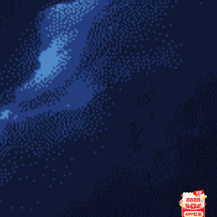
量担当
他拥有着典型的大前锋体型，不仅身材高
了绝对优势。这样的身体条件，无疑让他继
特征——强壮与压制力。
，总是能够有效地保护自己的禁区，并且通
对更大的对手，他也毫不畏惧，总是敢于向
文班还可以承担更多不同角色。在需要的时
去参与外围攻击，将自身优势最大化，从而
沃西赞文班成为球队阵容中的战略核心之
杆