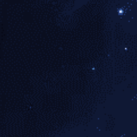
比敏捷与张伯伦凶狠于一身
的全能球员