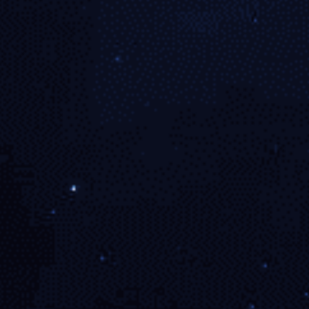
热门推荐
埃弗顿权衡是否以2200万
周琦赛前预
英镑买断
关键在于
2026-06-27
2026-06-19
推荐网站