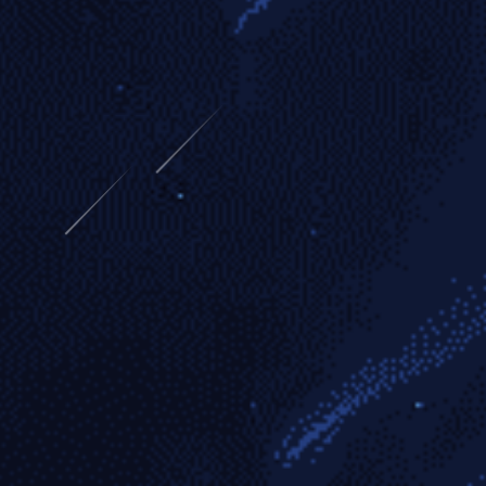
沃西赞文班：集库里投篮科